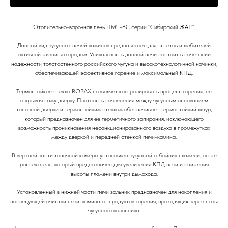
Отопительно-варочная печь ПМЧ-8С серии "Сибирский ЖАР".
Данный вид чугунных печей каминов предназначен для эстетов и любителей
активной жизни за городом. Уникальность данной печи состоит в сочетании
надежности толстостенного российского чугуна и высокотехнологичной начинки,
обеспечивающей эффективное горение и максимальный КПД.
Термостойкое стекло ROBAX позволяет контролировать процесс горения, не
открывая саму дверку. Плотность сочленения между чугунным основанием
топочной дверки и термостойким стеклом обеспечивает термостойкий шнур,
который предназначен для ее герметичного запирания, исключающего
возможность проникновения несанкционированного воздуха в промежутках
между дверкой и передней стенкой печи-камина.
В верхней части топочной камеры установлен чугунный отбойник пламени, он же
рассекатель, который предназначен для увеличения КПД печи и снижения
высоты пламени внутри дымохода.
Установленный в нижней части печи зольник предназначен для накопления и
последующей очистки печи-камина от продуктов горения, проходящих через пазы
чугунного колосника.