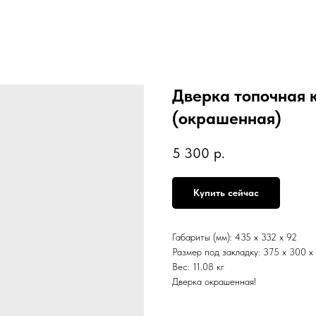
Дверка топочная 
(окрашенная)
5 300
р.
Купить сейчас
Габариты (мм): 435 x 332 x 92
Размер под закладку: 375 x 300 x
Вес: 11.08 кг
Дверка окрашенная!