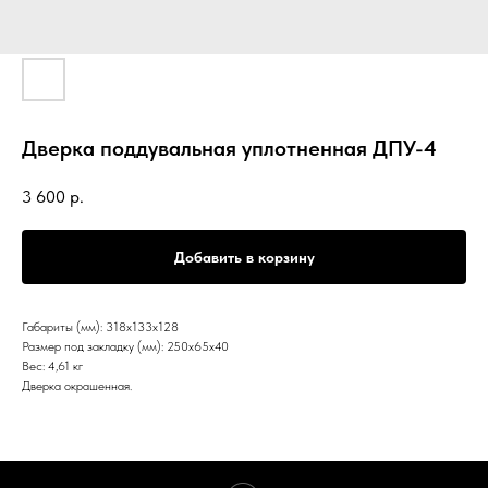
Дверка поддувальная уплотненная ДПУ-4
3 600
р.
Добавить в корзину
Габариты (мм): 318х133х128
Размер под закладку (мм): 250х65х40
Вес: 4,61 кг
Дверка окрашенная.