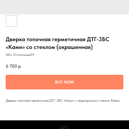
Дверка топочная герметичная ДТГ-3БС
«Ками» со стеклом (окрашенная)
SKU:
01топочные09
6 700
р.
BUY NOW
Дверка топочная герметичная ДТГ-3БС «Ками» с жаропрочным стеклом Robax.