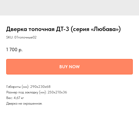
Дверка топочная ДТ-3 (серия «Любава»)
SKU:
01топочные02
1 700
р.
BUY NOW
Габариты (мм): 290х230х68
Размер под закладку (мм): 250х210х36
Вес: 4,67 кг
Дверка не окрашенная.